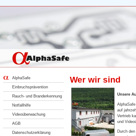
Wer wir sind
AlphaSafe
Einbruchsprävention
Unsere Au
Rauch- und Branderkennung
AlphaSafe 
Notfallhilfe
auf jahrze
Videoüberwachung
Vertrieb k
und Video
AGB
Durch den 
Datenschutzerklärung